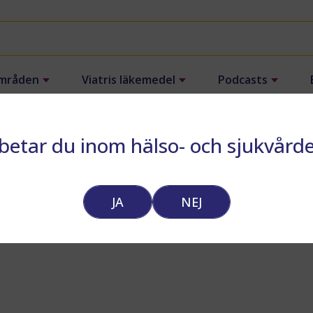
mråden
Viatris läkemedel
Podcasts
betar du inom hälso- och sjukvård
ng av EpiPen
När varje sekund räknas
Farmakokine
JA
NEJ