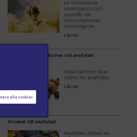
en livshotande
nödsituation och
uppstår när
immunsystemet
överreagerar.
Läs nu
v
Anafylaxi – Riskfaktorer vid anafylaxi
Vissa faktorer ökar
risken för anafylaxi.
Läs nu
tera alla cookies
Orsaker till anafylaxi
Anafylaxi utlöses av