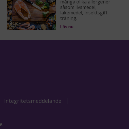
många olika allergener
såsom livsmedel,
läkemedel, insektsgift,
träning.
Läs nu
Integritetsmeddelande
e.