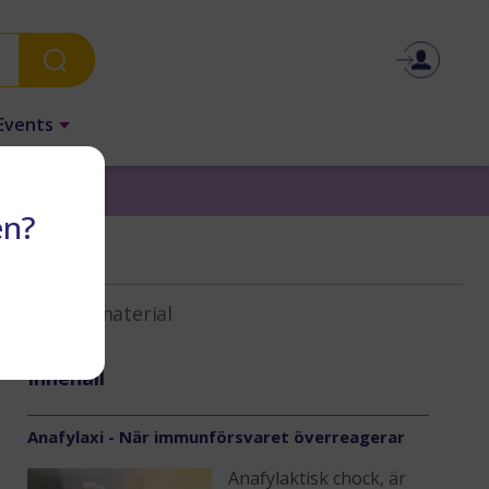
Events
en?
tik
Stödmaterial
Innehåll
Anafylaxi - När immunförsvaret överreagerar
Anafylaktisk chock, är