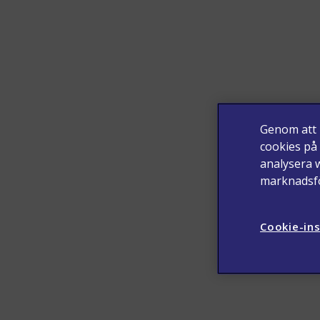
Genom att k
cookies på
analysera 
marknadsfö
Cookie-ins