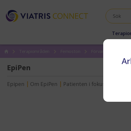
Terapio
Terapiområden
Femoston
Förvaring av EpiPen
Ar
EpiPen
Epipen
Om EpiPen
Patienten i fokus
Förvari