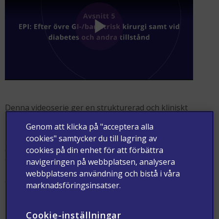
Denna videoserie ger en strukturerad och kliniskt
relevant genomgång av
EPI (exokrin
Genom att klicka på "acceptera alla
pankreasinsufficiens)
, baserad på de
europeiska
cookies" samtycker du till lagring av
EPI‑riktlinjerna publicerade
i United European
cookies på din enhet för att förbättra
Gastroenterology Journal 2025. I sex avsnitt diskuterar
två internationella experter diagnostik, behandling och
navigeringen på webbplatsen, analysera
uppföljning av EPI i olika kliniska situationer – med
webbplatsens användning och bistå i våra
fokus på praktisk tillämpning, vanliga fallgropar och hur
marknadsföringsinsatser.
riktlinjerna kan omsättas i vardagskliniken.
Cookie-inställningar
Medverkande experter: