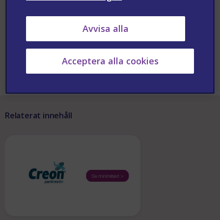
Matthias Löhr,
Professor, MD, PhD , Karolinska
Institutet and Karolinska University Hospital
Avvisa alla
Miroslav Vujasinovic
, Associate Professor, MD,
PhD, Karolinska Institutet and Karolinska University
Acceptera alla cookies
Hospital.
SE-CRE-2026-00031 Apr
Relaterat innehåll