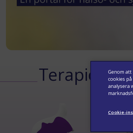
Terapiområ
Genom att k
cookies på
analysera 
marknadsfö
Cookie-ins