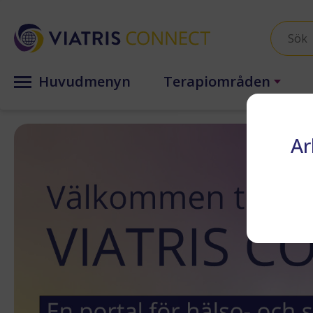
Huvudmenyn
Terapiområden
Ar