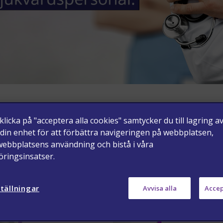
den
licka på "acceptera alla cookies" samtycker du till lagring a
Se allt >
 din enhet för att förbättra navigeringen på webbplatsen,
webbplatsens användning och bistå i våra
ringsinsatser.
tällningar
Avvisa alla
Accep