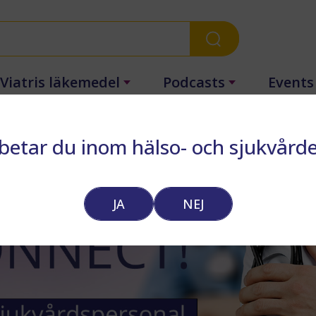
Viatris läkemedel
Podcasts
Events
betar du inom hälso- och sjukvård
JA
NEJ