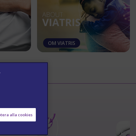
OM VIATRIS
v
tera alla cookies