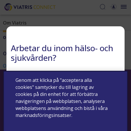
Om Viatris
Om Viatris
Arbetar du inom hälso- och
Om Viatris
sjukvården?
Om Viatris
JA
NEJ
Genom att klicka på "acceptera alla
cookies" samtycker du till lagring av
cookies på din enhet för att förbättra
navigeringen på webbplatsen, analysera
webbplatsens användning och bistå i våra
Kontakta oss
Riskminimering
Biverkningar och medicinska frågor
marknadsföringsinsatser.
Integritetsmeddelande
Cookie meddelande
Användarvillkor
Copyright © 2024 - Viatris - Alla rättigheter reserverade.