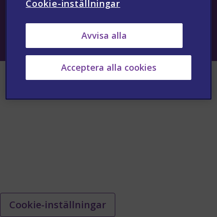
Cookie-inställningar
Informationen på denna webbplats är endast avsedd för
sjukvårds- och hälsopersonal.
Avvisa alla
Senast uppdaterad: 2024-08-06 | SE-NON-2024-00056 AUG
Acceptera alla cookies
Cookie-inställningar