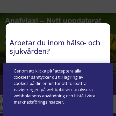
Arbetar du inom hälso- och
sjukvården?
JA
NEJ
Genom att klicka på "acceptera alla
cookies" samtycker du till lagring av
cookies på din enhet för att förbättra
navigeringen på webbplatsen, analysera
webbplatsens användning och bistå i våra
/Page Content/Webinar Thank you/Thank you
marknadsföringsinsatser.
HTML(42,99) : error : Unexpected exception when calling
sc_field Time Zone Text