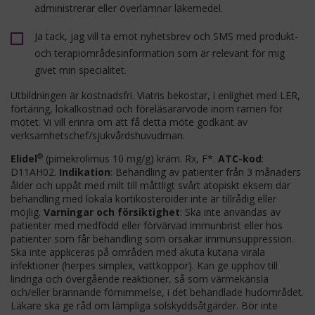
administrerar eller överlämnar läkemedel.
Ja tack, jag vill ta emot nyhetsbrev och SMS med produkt-
och terapiområdesinformation som är relevant för mig
givet min specialitet.
Utbildningen är kostnadsfri. Viatris bekostar, i enlighet med LER,
förtäring, lokalkostnad och föreläsararvode inom ramen för
mötet. Vi vill erinra om att få detta möte godkänt av
verksamhetschef/sjukvårdshuvudman.
®
Elidel
(pimekrolimus 10 mg/g) kräm. Rx, F*.
ATC-kod
:
D11AH02.
Indikation
: Behandling av patienter från 3 månaders
ålder och uppåt med milt till måttligt svårt atopiskt eksem där
behandling med lokala kortikosteroider inte är tillrådig eller
möjlig.
Varningar och försiktighet
: Ska inte användas av
patienter med medfödd eller förvärvad immunbrist eller hos
patienter som får behandling som orsakar immunsuppression.
Ska inte appliceras på områden med akuta kutana virala
infektioner (herpes simplex, vattkoppor). Kan ge upphov till
lindriga och övergående reaktioner, så som värmekänsla
och/eller brännande förnimmelse, i det behandlade hudområdet.
Läkare ska ge råd om lämpliga solskyddsåtgärder. Bör inte