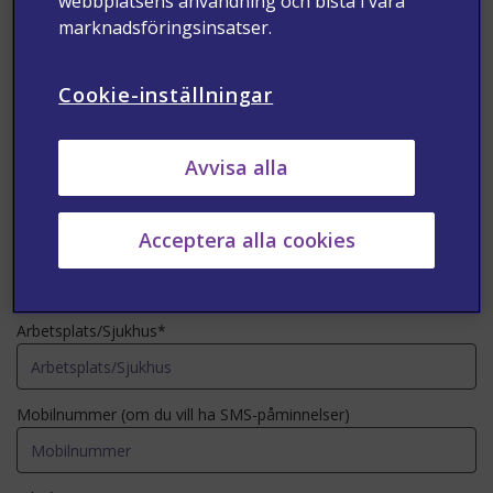
webbplatsens användning och bistå i våra
marknadsföringsinsatser.
Efternamn*
Cookie-inställningar
E-post* (för bekräftelse och påminnelser via e-post)
Avvisa alla
Acceptera alla cookies
Region*
Arbetsplats/Sjukhus*
Mobilnummer (om du vill ha SMS-påminnelser)