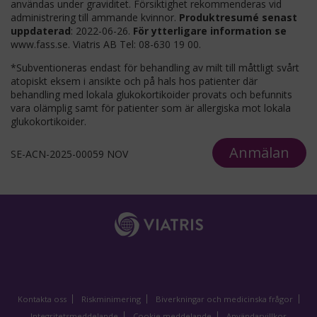
användas under graviditet. Försiktighet rekommenderas vid
administrering till ammande kvinnor.
Produktresumé senast
uppdaterad
: 2022-06-26.
För ytterligare information se
www.fass.se. Viatris AB Tel: 08-630 19 00.
*Subventioneras endast för behandling av milt till måttligt svårt
atopiskt eksem i ansikte och på hals hos patienter där
behandling med lokala glukokortikoider provats och befunnits
vara olämplig samt för patienter som är allergiska mot lokala
glukokortikoider.
Anmälan
SE-ACN-2025-00059 NOV
Kontakta oss
Riskminimering
Biverkningar och medicinska frågor
Integritetsmeddelande
Cookie meddelande
Användarvillkor