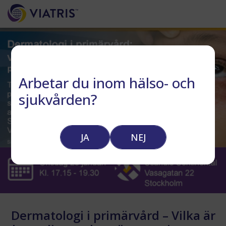
Arbetar du inom hälso- och
sjukvården?
JA
NEJ
Dermatologi i primärvård – Vilka är