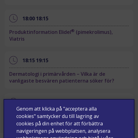
18:00
18:15
®
Produktinformation Elidel
(pimekrolimus),
Viatris
18:15
19:15
Dermatologi i primärvården – Vilka är de
vanligaste besvären patienterna söker för?
19:15
19:30
Genom att klicka på "acceptera alla
Frågestund och avslut
cookies" samtycker du till lagring av
cookies på din enhet för att förbättra
navigeringen på webbplatsen, analysera
Förnamn*