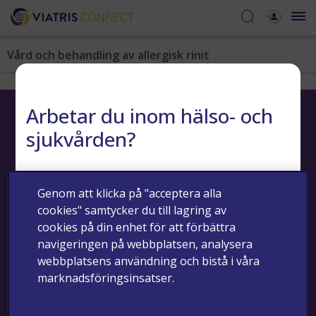
Vård och behandling av allergisk rinit
Arbetar du inom hälso- och
sjukvården?
JA
NEJ
Genom att klicka på "acceptera alla
Kontakta oss
Riskminimering
Biverkningar och medicinska frågor
cookies" samtycker du till lagring av
Integritetsmeddelande
Cookie meddelande
Användarvillkor
cookies på din enhet för att förbättra
Copyright © 2024 - Viatris - Alla rättigheter reserverade.
navigeringen på webbplatsen, analysera
webbplatsens användning och bistå i våra
Informationen på denna webbplats är endast avsedd för
marknadsföringsinsatser.
sjukvårds- och hälsopersonal.
Senast uppdaterad: 2024-08-06 | SE-NON-2024-00056 AUG