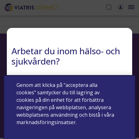
Arbetar du inom hälso- och
sjukvården?
Kontakta oss
Riskminimering
Biverkningar och medicinska frågor
JA
NEJ
Genom att klicka på "acceptera alla
Integritetsmeddelande
Cookie meddelande
Användarvillkor
cookies" samtycker du till lagring av
Copyright © 2024 - Viatris - Alla rättigheter reserverade.
cookies på din enhet för att förbättra
navigeringen på webbplatsen, analysera
Informationen på denna webbplats är endast avsedd för
webbplatsens användning och bistå i våra
sjukvårds- och hälsopersonal.
Senast uppdaterad: 2024-08-06 | SE-NON-2024-00056 AUG
marknadsföringsinsatser.